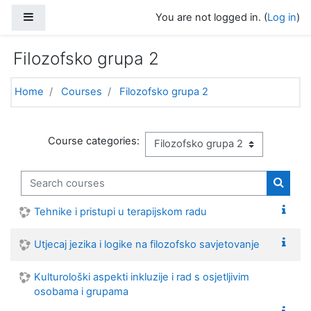
Skip to main content
Side panel
You are not logged in. (
Log in
)
Filozofsko grupa 2
Home
Courses
Filozofsko grupa 2
Course categories:
Search courses
Search
Tehnike i pristupi u terapijskom radu
Utjecaj jezika i logike na filozofsko savjetovanje
Kulturološki aspekti inkluzije i rad s osjetljivim
osobama i grupama